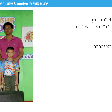
ับตำแหน่ง Campion ระดับประเทศ
สุดยอดสุนัขพัน
คอก DreamTeamกับตำแห
คลิกดูรางวัลเ